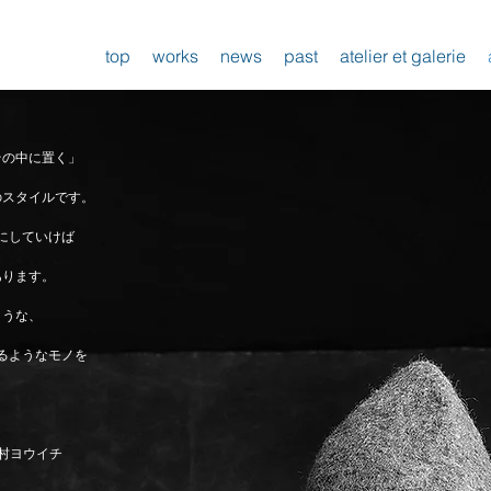
top
works
news
past
atelier et galerie
その中に置く」
のスタイルです。
にしていけば
あります。
ような、
るようなモノを
。
ウイチ