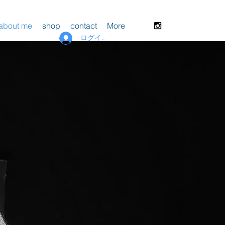
about me
shop
contact
More
ログイン